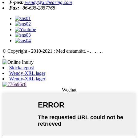
E-post:
wendy@xrlbearing.com
Fax:
+86-635-2857768
© Copyright - 2010-2021 : Med ensamrätt.
- , , , , , ,
x
Skicka epost
Wendy-XRL lager
Wendy-XRL lager
Wechat