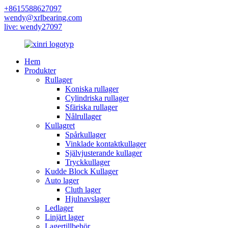
+8615588627097
wendy@xrlbearing.com
live: wendy27097
Hem
Produkter
Rullager
Koniska rullager
Cylindriska rullager
Sfäriska rullager
Nålrullager
Kullagret
Spårkullager
Vinklade kontaktkullager
Självjusterande kullager
Tryckkullager
Kudde Block Kullager
Auto lager
Cluth lager
Hjulnavslager
Ledlager
Linjärt lager
Lagertillbehör