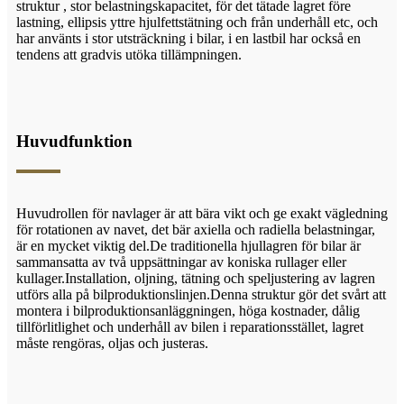
struktur , stor belastningskapacitet, för det tätade lagret före
lastning, ellipsis yttre hjulfettstätning och från underhåll etc, och
har använts i stor utsträckning i bilar, i en lastbil har också en
tendens att gradvis utöka tillämpningen.
Huvudfunktion
Huvudrollen för navlager är att bära vikt och ge exakt vägledning
för rotationen av navet, det bär axiella och radiella belastningar,
är en mycket viktig del.De traditionella hjullagren för bilar är
sammansatta av två uppsättningar av koniska rullager eller
kullager.Installation, oljning, tätning och speljustering av lagren
utförs alla på bilproduktionslinjen.Denna struktur gör det svårt att
montera i bilproduktionsanläggningen, höga kostnader, dålig
tillförlitlighet och underhåll av bilen i reparationsstället, lagret
måste rengöras, oljas och justeras.