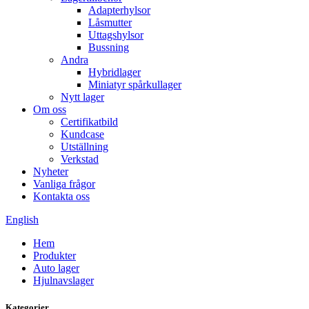
Adapterhylsor
Låsmutter
Uttagshylsor
Bussning
Andra
Hybridlager
Miniatyr spårkullager
Nytt lager
Om oss
Certifikatbild
Kundcase
Utställning
Verkstad
Nyheter
Vanliga frågor
Kontakta oss
English
Hem
Produkter
Auto lager
Hjulnavslager
Kategorier