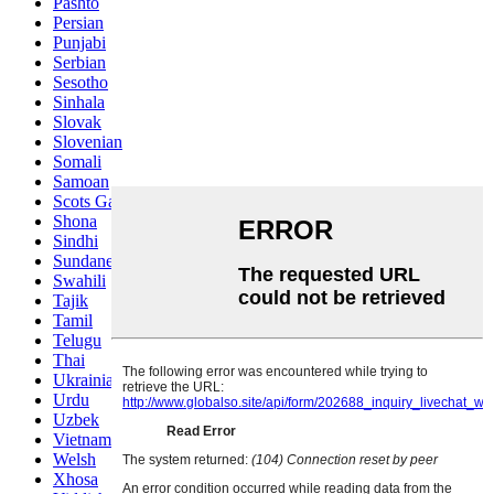
Pashto
Persian
Punjabi
Serbian
Sesotho
Sinhala
Slovak
Slovenian
Somali
Samoan
Scots Gaelic
Shona
Sindhi
Sundanese
Swahili
Tajik
Tamil
Telugu
Thai
Ukrainian
Urdu
Uzbek
Vietnamese
Welsh
Xhosa