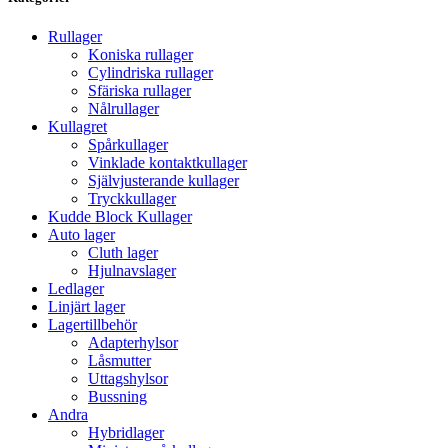
Rullager
Koniska rullager
Cylindriska rullager
Sfäriska rullager
Nålrullager
Kullagret
Spårkullager
Vinklade kontaktkullager
Självjusterande kullager
Tryckkullager
Kudde Block Kullager
Auto lager
Cluth lager
Hjulnavslager
Ledlager
Linjärt lager
Lagertillbehör
Adapterhylsor
Låsmutter
Uttagshylsor
Bussning
Andra
Hybridlager