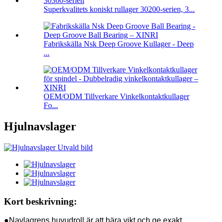
Superkvalitets koniskt rullager 30200-serien, 3...
Fabrikskälla Nsk Deep Groove Kullager - Deep
...
OEM/ODM Tillverkare Vinkelkontaktkullager
Fo...
Hjulnavslager
Kort beskrivning:
●Navlagrens huvudroll är att bära vikt och ge exakt