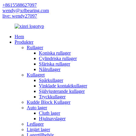
+8615588627097
wendy@xrlbearing.com
live: wendy27097
Hem
Produkter
Rullager
Koniska rullager
Cylindriska rullager
Sfäriska rullager
Nålrullager
Kullagret
Spårkullager
Vinklade kontaktkullager
Självjusterande kullager
Tryckkullager
Kudde Block Kullager
Auto lager
Cluth lager
Hjulnavslager
Ledlager
Linjärt lager
Lagertillbehör