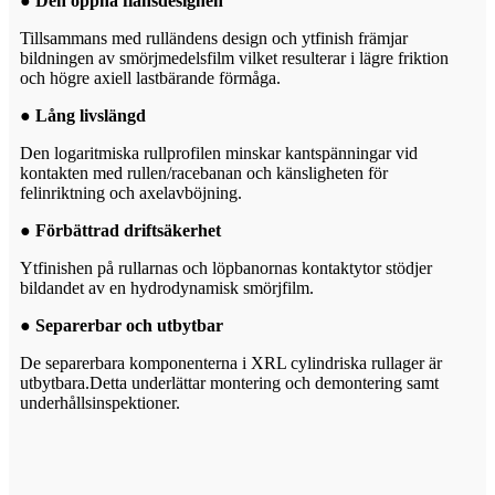
● Den öppna flänsdesignen
Tillsammans med rulländens design och ytfinish främjar
bildningen av smörjmedelsfilm vilket resulterar i lägre friktion
och högre axiell lastbärande förmåga.
● Lång livslängd
Den logaritmiska rullprofilen minskar kantspänningar vid
kontakten med rullen/racebanan och känsligheten för
felinriktning och axelavböjning.
● Förbättrad driftsäkerhet
Ytfinishen på rullarnas och löpbanornas kontaktytor stödjer
bildandet av en hydrodynamisk smörjfilm.
● Separerbar och utbytbar
De separerbara komponenterna i XRL cylindriska rullager är
utbytbara.Detta underlättar montering och demontering samt
underhållsinspektioner.