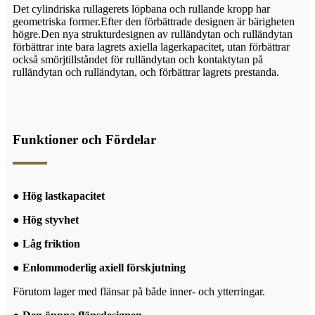
Det cylindriska rullagerets löpbana och rullande kropp har
geometriska former.Efter den förbättrade designen är bärigheten
högre.Den nya strukturdesignen av rulländytan och rulländytan
förbättrar inte bara lagrets axiella lagerkapacitet, utan förbättrar
också smörjtillståndet för rulländytan och kontaktytan på
rulländytan och rulländytan, och förbättrar lagrets prestanda.
Funktioner och Fördelar
● Hög lastkapacitet
● Hög styvhet
● Låg friktion
● Enl
ommoderlig axiell förskjutning
Förutom lager med flänsar på både inner- och ytterringar.