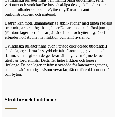
Cylindriska rullager finns i en mängd olika utföranden, serier,
varianter och storlekar.De huvudsakliga designskillnaderna är
antalet rullrader och de inre/yttre ringflänsarna samt
burkonstruktioner och material.
Lagren kan möta utmaningarna i applikationer med tunga radiella
belastningar och höga hastigheter.De tar emot axiell förskjutning
(förutom lager med flänsar på både inner- och ytterringar) och
erbjuder hög styvhet, låg friktion och lång livslängd.
Cylindriska rullager finns även i tätade eller delade utförande.I
tätade lager,
rullarna är skyddade från föroreningar, vatten och
damm, samtidigt som de ger kvarhållning av smörjmedel och
utesluter föroreningar.Detta ger lägre friktion och längre
livslängd.Delade lager är främst avsedda för lagerarrangemang
som är svåråtkomliga, såsom vevaxlar, där de förenklar underhåll
och byten.
Struktur och funktioner