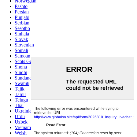
Norwegian
Pashto
Persian
Punjabi
Serbian
Sesotho
Sinhala
Slovak
Slovenian
Somali
Samoan
Scots Gaelic
Shona
Sindhi
Sundanese
Swahili
Tajik
Tamil
Telugu
Thai
Ukrainian
Urdu
Uzbek
Vietnamese
Welsh