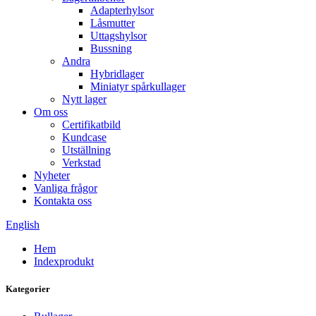
Adapterhylsor
Låsmutter
Uttagshylsor
Bussning
Andra
Hybridlager
Miniatyr spårkullager
Nytt lager
Om oss
Certifikatbild
Kundcase
Utställning
Verkstad
Nyheter
Vanliga frågor
Kontakta oss
English
Hem
Indexprodukt
Kategorier