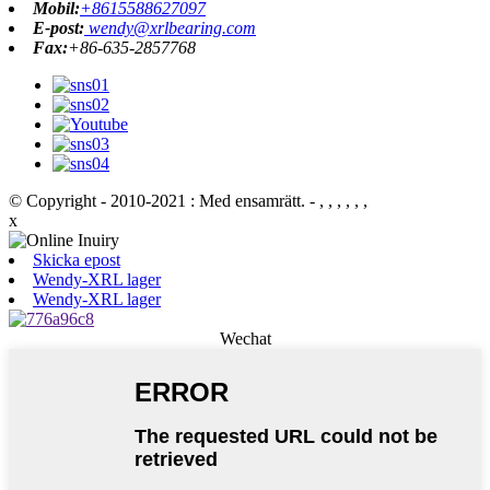
Mobil:
+8615588627097
E-post:
wendy@xrlbearing.com
Fax:
+86-635-2857768
© Copyright - 2010-2021 : Med ensamrätt.
- , , , , , ,
x
Skicka epost
Wendy-XRL lager
Wendy-XRL lager
Wechat